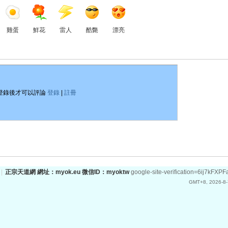
雞蛋
鮮花
雷人
酷斃
漂亮
登錄後才可以評論
登錄
|
註冊
|
正宗天道網 網址：myok.eu 微信ID：myoktw
google-site-verification=6ij
GMT+8, 2026-8-