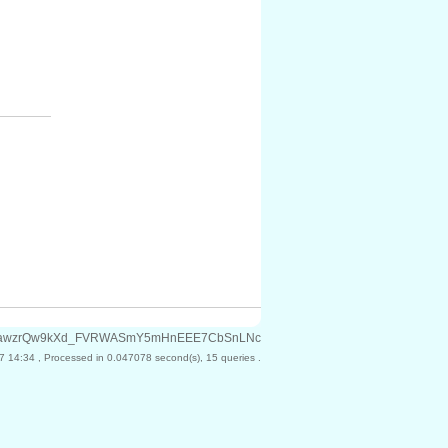
7kFXPFawzrQw9kXd_FVRWASmY5mHnEEE7CbSnLNc
7 14:34
, Processed in 0.047078 second(s), 15 queries .