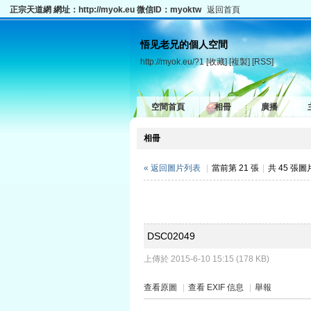
正宗天道網 網址：http://myok.eu 微信ID：myoktw
返回首頁
悟见老兄的個人空間
http://myok.eu/?1
[收藏]
[複製]
[RSS]
空間首頁
相冊
廣播
相冊
« 返回圖片列表
|
當前第 21 張
|
共 45 張
DSC02049
上傳於 2015-6-10 15:15 (178 KB)
查看原圖
|
查看 EXIF 信息
|
舉報