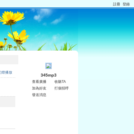
註冊
登錄
幻燈播放
345mp3
查看廣播
收聽TA
加為好友
打個招呼
發送消息