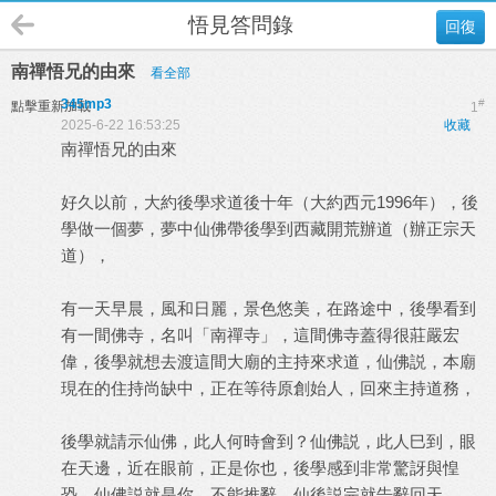
悟見答問錄
回復
南禪悟兄的由來
看全部
345mp3
#
點擊重新加載
1
2025-6-22 16:53:25
收藏
南禪悟兄的由來
好久以前，大約後學求道後十年（大約西元1996年），後
學做一個夢，夢中仙佛帶後學到西藏開荒辦道（辦正宗天
道），
有一天早晨，風和日麗，景色悠美，在路途中，後學看到
有一間佛寺，名叫「南禪寺」，這間佛寺蓋得很莊嚴宏
偉，後學就想去渡這間大廟的主持來求道，仙佛説，本廟
現在的住持尚缺中，正在等待原創始人，回來主持道務，
後學就請示仙佛，此人何時會到？仙佛説，此人巳到，眼
在天邊，近在眼前，正是你也，後學感到非常驚訝與惶
恐，仙佛説就是你，不能推辭，仙後説完就告辭回天。