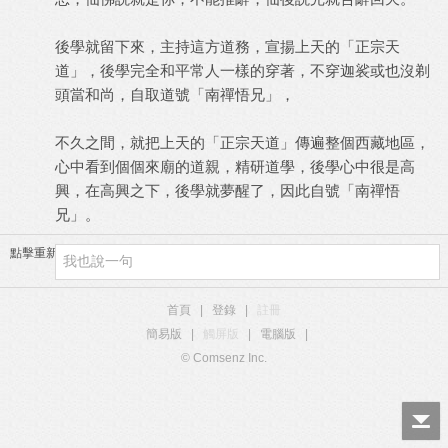
後學就留下來，主持這方道務，宣揚上天的「正宗天
道」，後學完全和平常人一樣的穿著，不穿迦裟或也沒剃
頭當和尚，自取道號「南禪悟兄」，
不久之間，就把上天的「正宗天道」傳遍整個西藏地區，
心中看到個個來廟的道親，精研道學，後學心中很是高
興，在高興之下，後學就夢醒了，因此自號「南禪悟
兄」。
點擊重新加載
首頁
|
登錄
|
註冊
簡易版
|
觸屏版
|
電腦版
|
© Comsenz Inc.